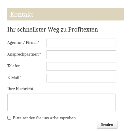
Kontakt
Ihr schnellster Weg zu Profitexten
Pflichtfeld
Agentur / Firma:
*
Pflichtfeld
Ansprechpartner:
*
Telefon:
Pflichtfeld
E-Mail
*
Ihre Nachricht:
Bitte senden Sie uns Arbeitsproben
Senden