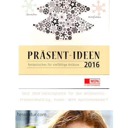
Seit 2010 Katalogtexte für den Weihnachts-
Präsentekatalog, Kunde: WEPA Apothekenbedarf