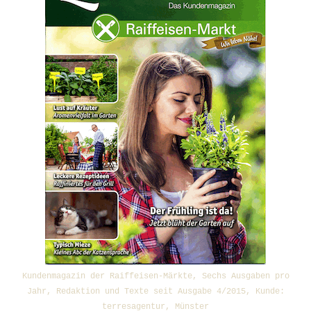
Kundenmagazin der Raiffeisen-Märkte, Sechs Ausgaben pro
Jahr, Redaktion und Texte seit Ausgabe 4/2015, Kunde:
terresagentur, Münster